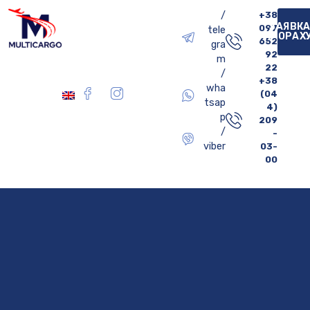
/
+38
ЗАЯВКА
097
tele
ПРОРАХ
652
gra
92
m
22
/
+38
wha
(04
tsap
4)
p
209
/
-
viber
03-
00